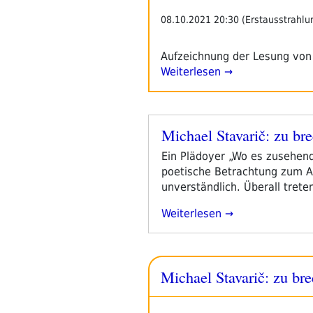
08.10.2021 20:30 (Erstausstrahlu
Aufzeichnung der Lesung von
Weiterlesen →
Michael Stavarič: zu bre
Veröffentlicht
am
Ein Plädoyer „Wo es zusehends
poetische Betrachtung zum A
unverständlich. Überall tret
„Michael
Weiterlesen
Stavarič:
Zu
Brechen
Michael Stavarič: zu bre
Bleibt
Die
See“