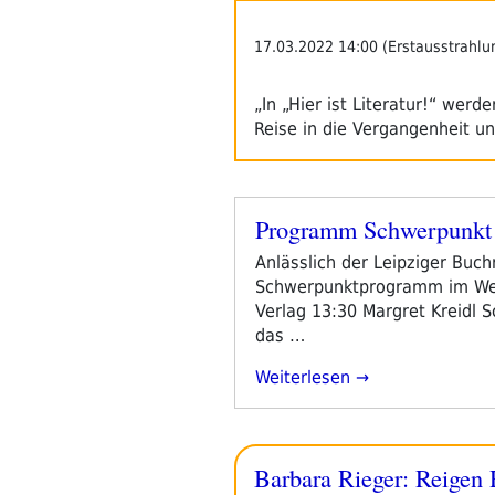
17.03.2022 14:00 (Erstausstrahlu
„In „Hier ist Literatur!“ wer
Reise in die Vergangenheit u
Programm Schwerpunkt 
Veröffentlicht
am
Anlässlich der Leipziger Buchm
Schwerpunktprogramm im Webr
Verlag 13:30 Margret Kreidl
das …
„Programm
Weiterlesen
Schwerpunkt
Leipziger
Buchmesse
Barbara Rieger: Reigen
2021