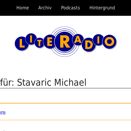
Home
Archiv
Podcasts
Hintergrund
für: Stavaric Michael
orn