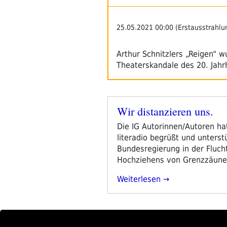
–
Tag
4“
25.05.2021 00:00 (Erstausstrahlu
Arthur Schnitzlers „Reigen“ w
Theaterskandale des 20. Jahr
Wir distanzieren uns.
Veröffentlicht
am
Die IG Autorinnen/Autoren hat 
literadio begrüßt und unterst
Bundesregierung in der Flucht
Hochziehens von Grenzzäune
„Wir
Weiterlesen
Distanzieren
Uns.“