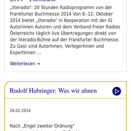
„literadio“: 20 Stunden Radioprogramm von der
Frankfurter Buchmesse 2014 Von 8.-12. Oktober
2014 bietet „literadio“ in Kooperation mit der IG
Autorinnen Autoren und dem Verband Freier Radios
Österreichs täglich live Übertragungen direkt von
der literadio-Bühne auf der Frankfurter Buchmesse.
Zu Gast sind AutorInnen, VerlegerInnen und
ExpertInnen …
„literadio
Weiterlesen
Auf
Der
Frankfurter
Rudolf Habringer: Was wir ahnen
Buchmesse
2014
–
Pressetext“
28.02.2014
Nach „Engel zweiter Ordnung“