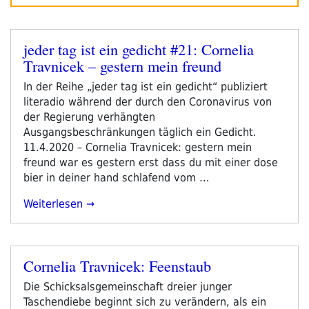
jeder tag ist ein gedicht #21: Cornelia
Veröffentlicht
Travnicek – gestern mein freund
am
In der Reihe „jeder tag ist ein gedicht“ publiziert
literadio während der durch den Coronavirus von
der Regierung verhängten
Ausgangsbeschränkungen täglich ein Gedicht.
11.4.2020 – Cornelia Travnicek: gestern mein
freund war es gestern erst dass du mit einer dose
bier in deiner hand schlafend vom …
„jeder
Weiterlesen
Tag
Ist
Ein
Cornelia Travnicek: Feenstaub
Gedicht
Veröffentlicht
#21:
am
Die Schicksalsgemeinschaft dreier junger
Cornelia
Taschendiebe beginnt sich zu verändern, als ein