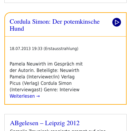
Stunden
Radioprogramm
Von
Cordula Simon: Der potemkinsche
Der
Leipziger
Hund
Buchmesse“
18.07.2013 19:33 (Erstausstrahlung)
Pamela Neuwirth im Gespräch mit
der Autorin. Beteiligte: Neuwirth
Pamela (Interviewer/in) Verlag
Picus (Verlag) Cordula Simon
(Interviewgast) Genre: Interview
Weiterlesen →
ABgelesen – Leipzig 2012
Veröffentlicht
am