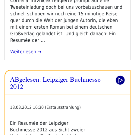
Cornelia Travnicek reagierte prompt auf eine
Tweeteinladung doch bei uns vorbeizuschauen und
schnell schoben wir noch eine 15 minütige Reise
quer durch die Welt der jungen Autorin, die eben
mit einem ersten Roman bei einem deutschen
Großverlag gelandet ist. Und gleich danach: Ein
Resumée der …
„ABgelesen
Weiterlesen
–
Leipzig
2012“
ABgelesen: Leipziger Buchmesse
2012
18.03.2012 16:30 (Erstausstrahlung)
Ein Resumée der Leipziger
Buchmesse 2012 aus Sicht zweier