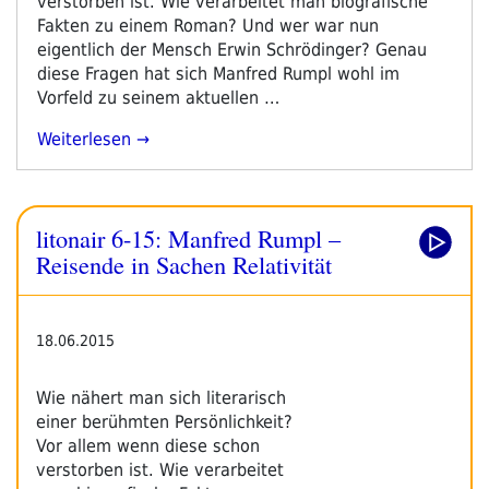
verstorben ist. Wie verarbeitet man biografische
Fakten zu einem Roman? Und wer war nun
eigentlich der Mensch Erwin Schrödinger? Genau
diese Fragen hat sich Manfred Rumpl wohl im
Vorfeld zu seinem aktuellen …
„litonair
Weiterlesen
6-
15:
Manfred
litonair 6-15: Manfred Rumpl –
Rumpl
–
Reisende in Sachen Relativität
Reisende
In
Sachen
18.06.2015
Relativität“
Wie nähert man sich literarisch
einer berühmten Persönlichkeit?
Vor allem wenn diese schon
verstorben ist. Wie verarbeitet