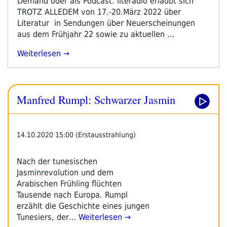
Demand oder als Podcast. literadio erlaubt sich
TROTZ ALLEDEM von 17.-20.März 2022 über
Literatur in Sendungen über Neuerscheinungen
aus dem Frühjahr 22 sowie zu aktuellen …
„TROTZ
Weiterlesen
ALLEDEM
–
Schwerpunktprogramm
Manfred Rumpl: Schwarzer Jasmin
17.-20.März
2022“
14.10.2020 15:00 (Erstausstrahlung)
Nach der tunesischen
Jasminrevolution und dem
Arabischen Frühling flüchten
Tausende nach Europa. Rumpl
erzählt die Geschichte eines jungen
Tunesiers, der…
Weiterlesen →