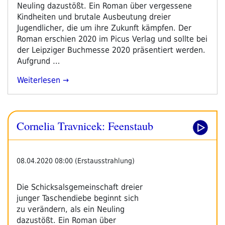
Travnicek
Neuling dazustößt. Ein Roman über vergessene
–
Kindheiten und brutale Ausbeutung dreier
Gestern
Jugendlicher, die um ihre Zukunft kämpfen. Der
Mein
Roman erschien 2020 im Picus Verlag und sollte bei
Freund“
der Leipziger Buchmesse 2020 präsentiert werden.
Aufgrund …
„Cornelia
Weiterlesen
Travnicek:
Feenstaub“
Cornelia Travnicek: Feenstaub
08.04.2020 08:00 (Erstausstrahlung)
Die Schicksalsgemeinschaft dreier
junger Taschendiebe beginnt sich
zu verändern, als ein Neuling
dazustößt. Ein Roman über