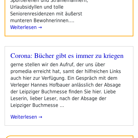
Sportlerehen und Strahlemännern,
Urlaubsidyllen und tolle
Seniorenresidenzen mit äußerst
munteren Bewohnerinnen.…
Weiterlesen →
Corona: Bücher gibt es immer zu kriegen
Veröffentlicht
am
gerne stellen wir den Aufruf, der uns über
promedia erreicht hat, samt der hilfreichen Links
auch hier zur Verfügung. Ein Gespräch mit dem
Verleger Hannes Hofbauer anlässlich der Absage
der Leipziger Buchmesse finden Sie hier. Liebe
Leserin, lieber Leser, nach der Absage der
Leipziger Buchmesse …
„Corona:
Weiterlesen
Bücher
Gibt
Es