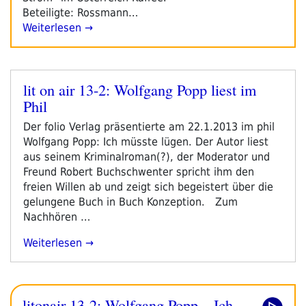
Beteiligte: Rossmann…
Weiterlesen →
lit on air 13-2: Wolfgang Popp liest im
Veröffentlicht
Phil
am
Der folio Verlag präsentierte am 22.1.2013 im phil
Wolfgang Popp: Ich müsste lügen. Der Autor liest
aus seinem Kriminalroman(?), der Moderator und
Freund Robert Buchschwenter spricht ihm den
freien Willen ab und zeigt sich begeistert über die
gelungene Buch in Buch Konzeption. Zum
Nachhören …
„lit
Weiterlesen
On
Air
13-
litonair 13-2: Wolfgang Popp – Ich
2: