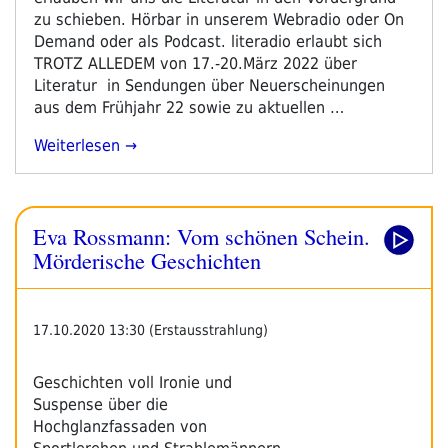
zu schieben. Hörbar in unserem Webradio oder On
Demand oder als Podcast. literadio erlaubt sich
TROTZ ALLEDEM von 17.-20.März 2022 über
Literatur in Sendungen über Neuerscheinungen
aus dem Frühjahr 22 sowie zu aktuellen …
„TROTZ
Weiterlesen
ALLEDEM
–
Schwerpunktprogramm
Eva Rossmann: Vom schönen Schein.
17.-20.März
2022“
Mörderische Geschichten
17.10.2020 13:30 (Erstausstrahlung)
Geschichten voll Ironie und
Suspense über die
Hochglanzfassaden von