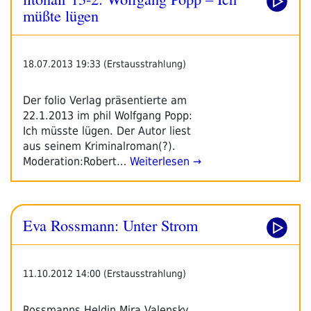
Wolfgang
müßte lügen
Popp
Liest
Im
18.07.2013 19:33 (Erstausstrahlung)
Phil“
Der folio Verlag präsentierte am
22.1.2013 im phil Wolfgang Popp:
Ich müsste lügen. Der Autor liest
aus seinem Kriminalroman(?).
Moderation:Robert…
Weiterlesen →
Eva Rossmann: Unter Strom
11.10.2012 14:00 (Erstausstrahlung)
Rossmanns Heldin Mira Valensky