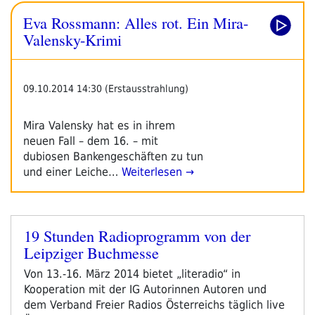
Frankfurter
Eva Rossmann: Alles rot. Ein Mira-
Buchmesse
2014
Valensky-Krimi
–
Pressetext“
09.10.2014 14:30 (Erstausstrahlung)
Mira Valensky hat es in ihrem
neuen Fall – dem 16. – mit
dubiosen Bankengeschäften zu tun
und einer Leiche…
Weiterlesen →
19 Stunden Radioprogramm von der
Veröffentlicht
Leipziger Buchmesse
am
Von 13.-16. März 2014 bietet „literadio“ in
Kooperation mit der IG Autorinnen Autoren und
dem Verband Freier Radios Österreichs täglich live