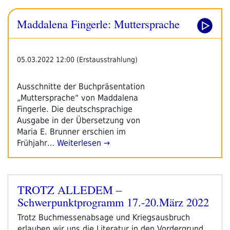
Maddalena Fingerle: Muttersprache
05.03.2022 12:00 (Erstausstrahlung)
Ausschnitte der Buchpräsentation
„Muttersprache“ von Maddalena
Fingerle. Die deutschsprachige
Ausgabe in der Übersetzung von
Maria E. Brunner erschien im
Frühjahr…
Weiterlesen →
TROTZ ALLEDEM –
Veröffentlicht
Schwerpunktprogramm 17.-20.März 2022
am
Trotz Buchmessenabsage und Kriegsausbruch
erlauben wir uns die Literatur in den Vordergrund