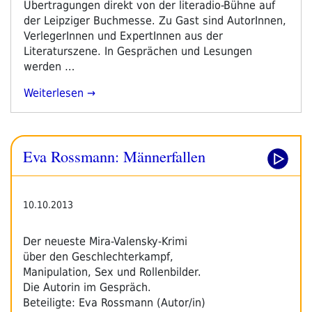
Übertragungen direkt von der literadio-Bühne auf
der Leipziger Buchmesse. Zu Gast sind AutorInnen,
VerlegerInnen und ExpertInnen aus der
Literaturszene. In Gesprächen und Lesungen
werden …
„19
Weiterlesen
Stunden
Radioprogramm
Von
Eva Rossmann: Männerfallen
Der
Leipziger
Buchmesse“
10.10.2013
Der neueste Mira-Valensky-Krimi
über den Geschlechterkampf,
Manipulation, Sex und Rollenbilder.
Die Autorin im Gespräch.
Beteiligte: Eva Rossmann (Autor/in)