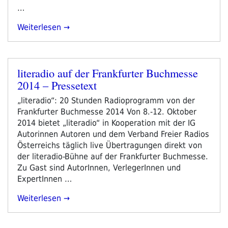
…
„Von
Weiterlesen
Ruiss
Bis
Olkusz
literadio auf der Frankfurter Buchmesse
–
Veröffentlicht
2014 – Pressetext
Der
am
Erste
„literadio“: 20 Stunden Radioprogramm von der
Tag“
Frankfurter Buchmesse 2014 Von 8.-12. Oktober
2014 bietet „literadio“ in Kooperation mit der IG
Autorinnen Autoren und dem Verband Freier Radios
Österreichs täglich live Übertragungen direkt von
der literadio-Bühne auf der Frankfurter Buchmesse.
Zu Gast sind AutorInnen, VerlegerInnen und
ExpertInnen …
„literadio
Weiterlesen
Auf
Der