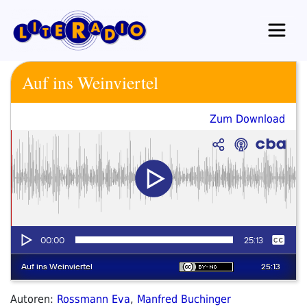
Zum
Inhalt
springen
Auf ins Weinviertel
Zum Download
Autoren:
Rossmann Eva
,
Manfred Buchinger