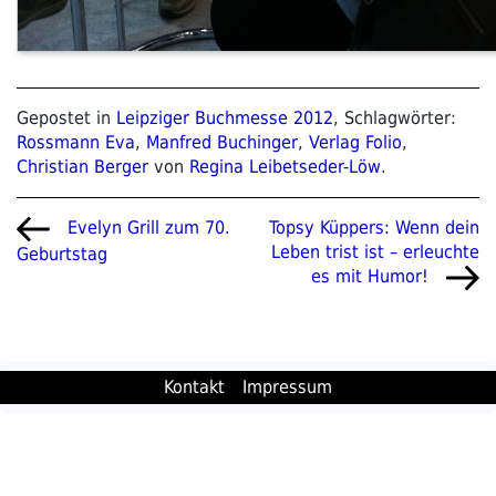
Gepostet in
Leipziger Buchmesse 2012
, Schlagwörter:
Rossmann Eva
,
Manfred Buchinger
,
Verlag Folio
,
Christian Berger
von
Regina Leibetseder-Löw
.
Beitragsnavigation
Vorheriger
Nächster
Topsy Küppers: Wenn dein
Evelyn Grill zum 70.
Beitrag
Beitrag
Leben trist ist – erleuchte
Geburtstag
es mit Humor!
Kontakt
Impressum