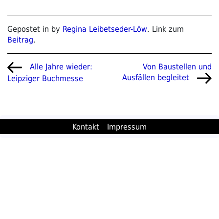
Gepostet in by
Regina Leibetseder-Löw
. Link zum
Beitrag
.
Beitragsnavigation
Vorheriger
Nächster
Von Baustellen und
Alle Jahre wieder:
Beitrag
Beitrag
Ausfällen begleitet
Leipziger Buchmesse
Kontakt
Impressum