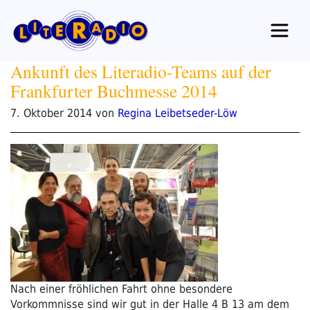
Zum
Inhalt
springen
Ankunft des Literadio-Teams auf der
Frankfurter Buchmesse 2014
Veröffentlicht
7. Oktober 2014
von
Regina Leibetseder-Löw
am
Nach einer fröhlichen Fahrt ohne besondere
Vorkommnisse sind wir gut in der Halle 4 B 13 am dem