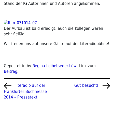
Stand der IG Autorinnen und Autoren angekommen.
Der Aufbau ist bald erledigt, auch die Kollegen waren
sehr fleißig.
Wir freuen uns auf unsere Gäste auf der Literadiobühne!
Gepostet in by
Regina Leibetseder-Löw
. Link zum
Beitrag
.
Beitragsnavigation
Vorheriger
Nächster
literadio auf der
Gut besucht!
Beitrag
Beitrag
Frankfurter Buchmesse
2014 – Pressetext