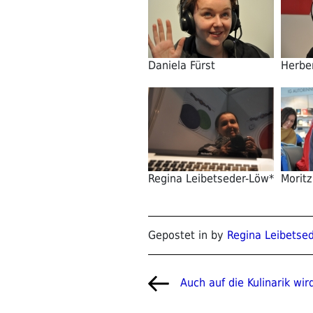
Daniela Fürst
Herbe
Regina Leibetseder-Löw*
Moritz
Gepostet in by
Regina Leibetse
Beitragsnavigat
Vorheriger
Auch auf die Kulinarik wir
Beitrag