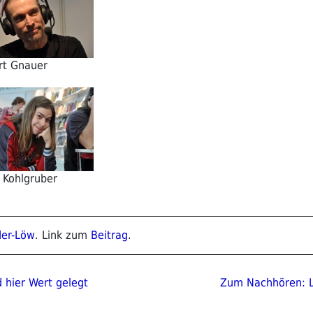
rt Gnauer
 Kohlgruber
der-Löw
. Link zum
Beitrag
.
ion
Nächster
d hier Wert gelegt
Zum Nachhören: L
Beitrag