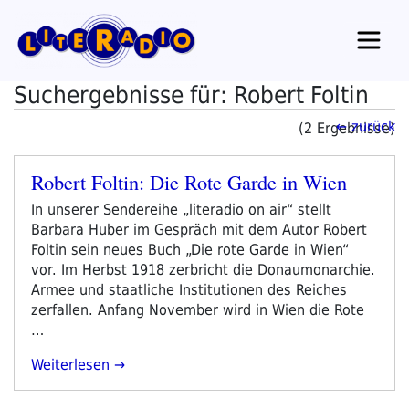
Zum
Inhalt
springen
Suchergebnisse für: Robert Foltin
← zurück
(2 Ergebnisse)
Robert Foltin: Die Rote Garde in Wien
Veröffentlicht
am
In unserer Sendereihe „literadio on air“ stellt
Barbara Huber im Gespräch mit dem Autor Robert
Foltin sein neues Buch „Die rote Garde in Wien“
vor. Im Herbst 1918 zerbricht die Donaumonarchie.
Armee und staatliche Institutionen des Reiches
zerfallen. Anfang November wird in Wien die Rote
…
„Robert
Weiterlesen
Foltin:
Die