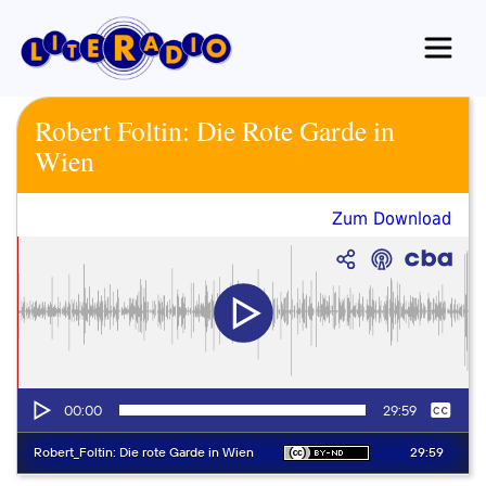
Zum
Inhalt
springen
Robert Foltin: Die Rote Garde in
Wien
Zum Download