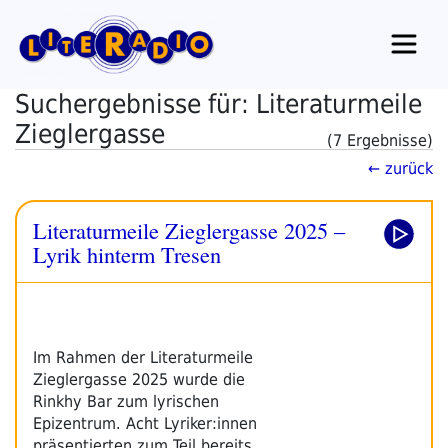
Zum
Inhalt
springen
Suchergebnisse für: Literaturmeile
Zieglergasse
(7 Ergebnisse)
← zurück
Literaturmeile Zieglergasse 2025 –
Lyrik hinterm Tresen
Im Rahmen der Literaturmeile
Zieglergasse 2025 wurde die
Rinkhy Bar zum lyrischen
Epizentrum. Acht Lyriker:innen
präsentierten zum Teil bereits