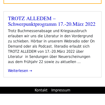
TROTZ ALLEDEM –
Veröffentlicht
Schwerpunktprogramm 17.-20.März 2022
am
Trotz Buchmessenabsage und Kriegsausbruch
erlauben wir uns die Literatur in den Vordergrund
zu schieben. Hörbar in unserem Webradio oder On
Demand oder als Podcast. literadio erlaubt sich
TROTZ ALLEDEM von 17.-20.März 2022 über
Literatur in Sendungen über Neuerscheinungen
aus dem Frühjahr 22 sowie zu aktuellen …
„TROTZ
Weiterlesen
ALLEDEM
–
Schwerpunktprogramm
Kontakt
Impressum
17.-20.März
2022“