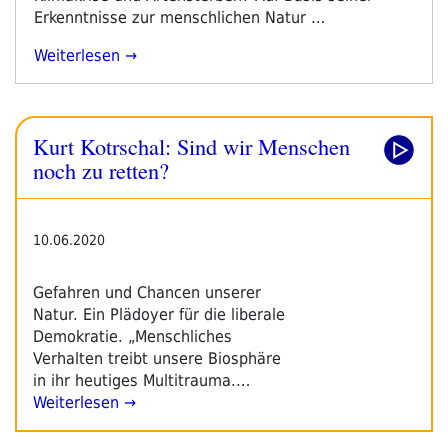
Erkenntnisse zur menschlichen Natur …
„Kurt
Weiterlesen
Kotrschal:
Sind
Wir
Kurt Kotrschal: Sind wir Menschen
Menschen
Noch
noch zu retten?
Zu
Retten?“
10.06.2020
Gefahren und Chancen unserer
Natur. Ein Plädoyer für die liberale
Demokratie. „Menschliches
Verhalten treibt unsere Biosphäre
in ihr heutiges Multitrauma.…
Weiterlesen →