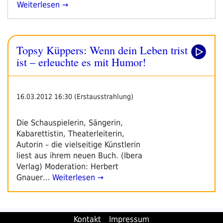
„Ein
Weiterlesen
Nachmittag
Am
Stand“
Topsy Küppers: Wenn dein Leben trist
ist – erleuchte es mit Humor!
16.03.2012 16:30 (Erstausstrahlung)
Die Schauspielerin, Sängerin,
Kabarettistin, Theaterleiterin,
Autorin – die vielseitige Künstlerin
liest aus ihrem neuen Buch. (Ibera
Verlag) Moderation: Herbert
Gnauer…
Weiterlesen →
Kontakt
Impressum