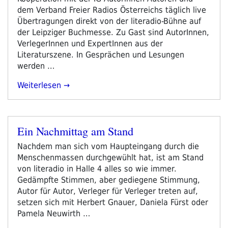
dem Verband Freier Radios Österreichs täglich live
Übertragungen direkt von der literadio-Bühne auf
der Leipziger Buchmesse. Zu Gast sind AutorInnen,
VerlegerInnen und ExpertInnen aus der
Literaturszene. In Gesprächen und Lesungen
werden …
„19
Weiterlesen
Stunden
Radioprogramm
Von
Ein Nachmittag am Stand
Der
Veröffentlicht
Leipziger
am
Nachdem man sich vom Haupteingang durch die
Buchmesse“
Menschenmassen durchgewühlt hat, ist am Stand
von literadio in Halle 4 alles so wie immer.
Gedämpfte Stimmen, aber gediegene Stimmung,
Autor für Autor, Verleger für Verleger treten auf,
setzen sich mit Herbert Gnauer, Daniela Fürst oder
Pamela Neuwirth …