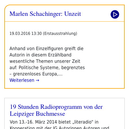
Marlen Schachinger: Unzeit
19.03.2016 13:30 (Erstausstrahlung)
Anhand von Einzelfiguren greift die
Autorin in diesem Erzählband
wesentliche Themen unserer Zeit
auf: Politische Systeme, begrenztes
– grenzenloses Europa,…
Weiterlesen →
19 Stunden Radioprogramm von der
Veröffentlicht
Leipziger Buchmesse
am
Von 13.-16. März 2014 bietet „literadio“ in
Kooperation mit der IG Autorinnen Autoren und