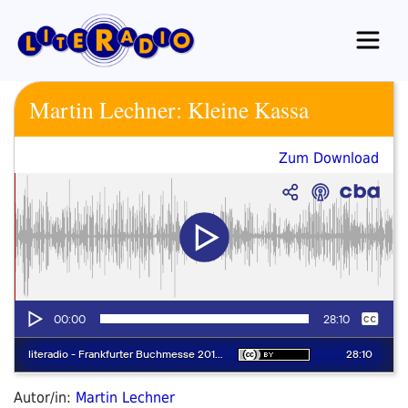
Zum
Inhalt
springen
Martin Lechner: Kleine Kassa
Zum Download
Autor/in:
Martin Lechner