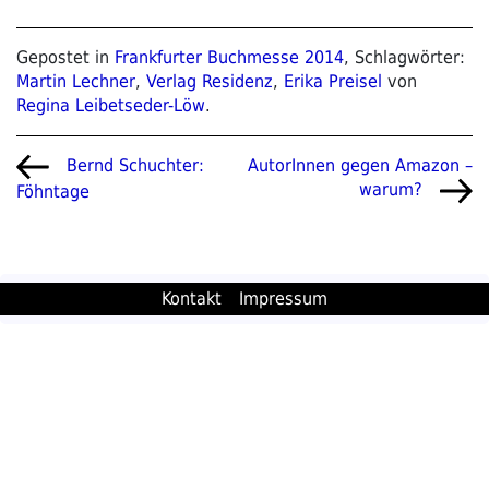
Gepostet in
Frankfurter Buchmesse 2014
, Schlagwörter:
Martin Lechner
,
Verlag Residenz
,
Erika Preisel
von
Regina Leibetseder-Löw
.
Beitragsnavigation
Vorheriger
Nächster
AutorInnen gegen Amazon –
Bernd Schuchter:
Beitrag
Beitrag
warum?
Föhntage
Kontakt
Impressum