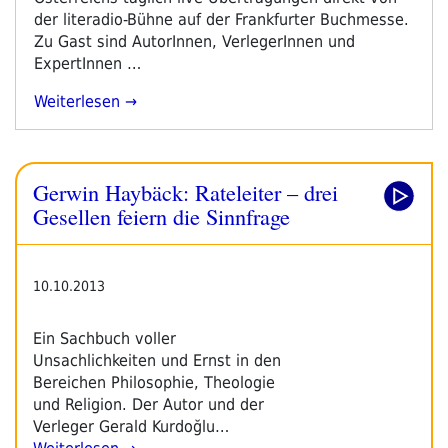
der literadio-Bühne auf der Frankfurter Buchmesse.
Zu Gast sind AutorInnen, VerlegerInnen und
ExpertInnen …
„literadio
Weiterlesen
Auf
Der
Frankfurter
Gerwin Haybäck: Rateleiter – drei
Buchmesse
2014
Gesellen feiern die Sinnfrage
–
Pressetext“
10.10.2013
Ein Sachbuch voller
Unsachlichkeiten und Ernst in den
Bereichen Philosophie, Theologie
und Religion. Der Autor und der
Verleger Gerald Kurdoğlu…