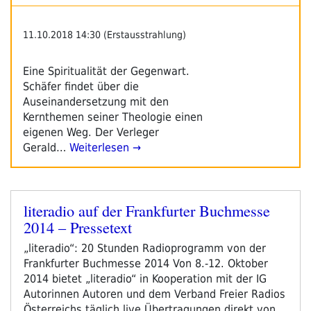
11.10.2018 14:30 (Erstausstrahlung)
Eine Spiritualität der Gegenwart.
Schäfer findet über die
Auseinandersetzung mit den
Kernthemen seiner Theologie einen
eigenen Weg. Der Verleger
Gerald…
Weiterlesen →
literadio auf der Frankfurter Buchmesse
Veröffentlicht
2014 – Pressetext
am
„literadio“: 20 Stunden Radioprogramm von der
Frankfurter Buchmesse 2014 Von 8.-12. Oktober
2014 bietet „literadio“ in Kooperation mit der IG
Autorinnen Autoren und dem Verband Freier Radios
Österreichs täglich live Übertragungen direkt von