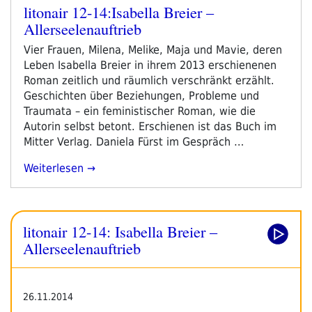
litonair 12-14:Isabella Breier –
Veröffentlicht
Allerseelenauftrieb
am
Vier Frauen, Milena, Melike, Maja und Mavie, deren
Leben Isabella Breier in ihrem 2013 erschienenen
Roman zeitlich und räumlich verschränkt erzählt.
Geschichten über Beziehungen, Probleme und
Traumata – ein feministischer Roman, wie die
Autorin selbst betont. Erschienen ist das Buch im
Mitter Verlag. Daniela Fürst im Gespräch …
„litonair
Weiterlesen
12-
14:Isabella
Breier
litonair 12-14: Isabella Breier –
–
Allerseelenauftrieb“
Allerseelenauftrieb
26.11.2014