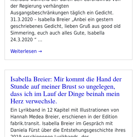
der Regierung verhängten
Ausgangsbeschränkungen täglich ein Gedicht.
31.3.2020 – Isabella Breier „Anbei ein gestern
geschriebenes Gedicht, lieben Gruß aus good old
Simmering, euch auch alles Gute, Isabella
24.3.2020 “ …
„jeder
Weiterlesen
Tag
Ist
Ein
Isabella Breier: Mir kommt die Hand der
Gedicht
Veröffentlicht
Stunde auf meiner Brust so ungelegen,
#10:
am
Isabella
dass ich im Lauf der Dinge beinah mein
Breier
Herz verwechsle.
–
Ein Lyrikband in 12 Kapitel mit Illustrationen von
Mit
Hannah Medea Breier, erschienen in der Edition
Den
fabrik.transit. Isabella Breier im Gespräch mit
Füßen
Daniela Fürst über die Entstehungsgeschichte ihres
Im
2019 erschienenen Lyrikbands, der