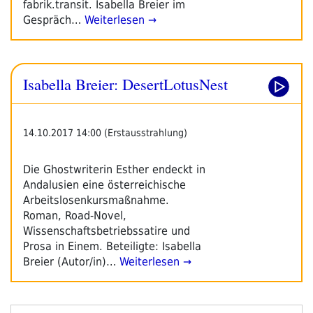
Lauf
fabrik.transit. Isabella Breier im
Der
Gespräch…
Weiterlesen →
Dinge
Beinah
Mein
Isabella Breier: DesertLotusNest
Herz
Verwechsle.“
14.10.2017 14:00 (Erstausstrahlung)
Die Ghostwriterin Esther endeckt in
Andalusien eine österreichische
Arbeitslosenkursmaßnahme.
Roman, Road-Novel,
Wissenschaftsbetriebssatire und
Prosa in Einem. Beteiligte: Isabella
Breier (Autor/in)…
Weiterlesen →