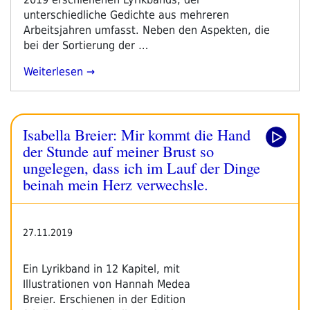
Schlamm,
unterschiedliche Gedichte aus mehreren
Auf
Arbeitsjahren umfasst. Neben den Aspekten, die
Dem
bei der Sortierung der …
Display
Die
„Isabella
Weiterlesen
Sterne“
Breier:
Mir
Kommt
Isabella Breier: Mir kommt die Hand
Die
Hand
der Stunde auf meiner Brust so
Der
ungelegen, dass ich im Lauf der Dinge
Stunde
beinah mein Herz verwechsle.
Auf
Meiner
Brust
27.11.2019
So
Ungelegen,
Dass
Ein Lyrikband in 12 Kapitel, mit
Ich
Illustrationen von Hannah Medea
Im
Breier. Erschienen in der Edition