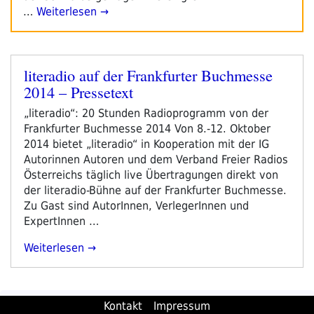
…
Weiterlesen →
literadio auf der Frankfurter Buchmesse
Veröffentlicht
2014 – Pressetext
am
„literadio“: 20 Stunden Radioprogramm von der
Frankfurter Buchmesse 2014 Von 8.-12. Oktober
2014 bietet „literadio“ in Kooperation mit der IG
Autorinnen Autoren und dem Verband Freier Radios
Österreichs täglich live Übertragungen direkt von
der literadio-Bühne auf der Frankfurter Buchmesse.
Zu Gast sind AutorInnen, VerlegerInnen und
ExpertInnen …
„literadio
Weiterlesen
Auf
Der
Frankfurter
Kontakt
Impressum
Buchmesse