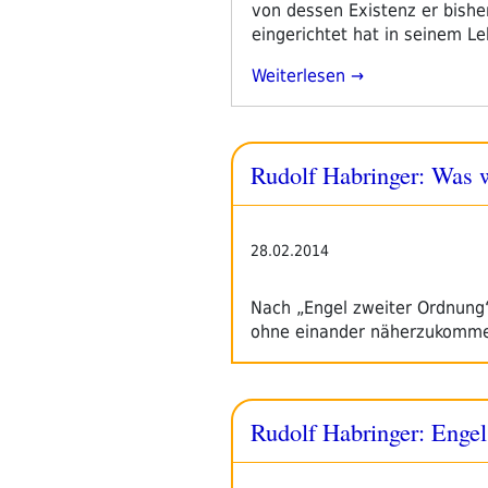
von dessen Existenz er bisher 
eingerichtet hat in seinem Le
„Rudolf
Weiterlesen
Habringer:
Leirichs
Zögern“
Rudolf Habringer: Was 
28.02.2014
Nach „Engel zweiter Ordnung“
ohne einander näherzukomme
Rudolf Habringer: Enge