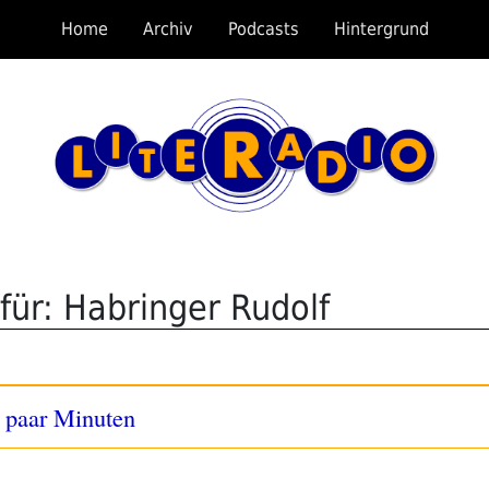
Home
Archiv
Podcasts
Hintergrund
für: Habringer Rudolf
e paar Minuten