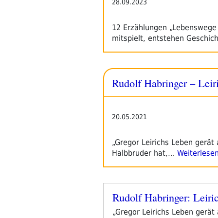
28.09.2023
12 Erzählungen „Lebenswege 
mitspielt, entstehen Geschic
Rudolf Habringer – Leir
20.05.2021
„Gregor Leirichs Leben gerät 
Halbbruder hat,…
Weiterlese
Rudolf Habringer: Leiri
Veröffentlicht
am
„Gregor Leirichs Leben gerät 