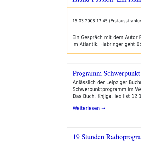
15.03.2008 17:45 (Erstausstrahlu
Ein Gespräch mit dem Autor R
im Atlantik. Habringer geht 
Programm Schwerpunkt 
Veröffentlicht
am
Anlässlich der Leipziger Buchm
Schwerpunktprogramm im Webr
Das Buch. Knjiga. lex list 1
„Programm
Weiterlesen
Schwerpunkt
Leipziger
Buchmesse
19 Stunden Radioprogr
2021
Veröffentlicht