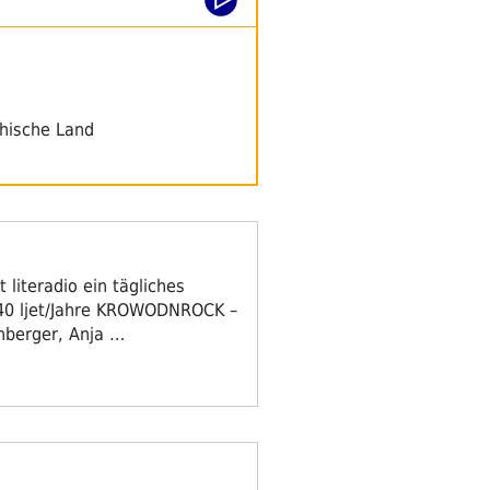
thische Land
 literadio ein tägliches
 40 ljet/Jahre KROWODNROCK –
enberger, Anja …