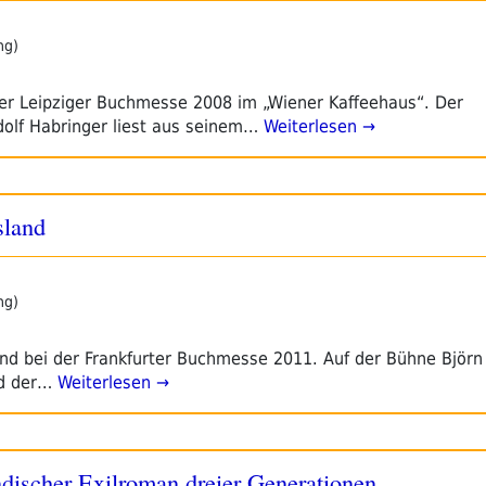
ng)
der Leipziger Buchmesse 2008 im „Wiener Kaffeehaus“. Der
dolf Habringer liest aus seinem…
Weiterlesen →
sland
ng)
nd bei der Frankfurter Buchmesse 2011. Auf der Bühne Björ
d der…
Weiterlesen →
ändischer Exilroman dreier Generationen