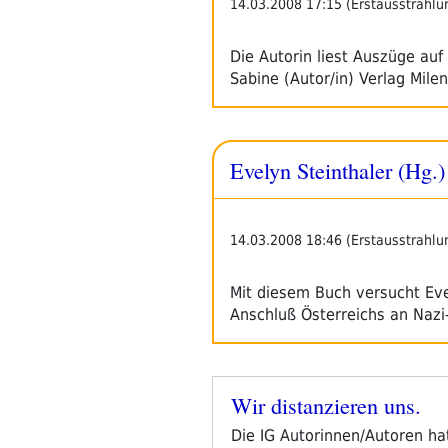
14.03.2008 17:15 (Erstausstrahlu
Die Autorin liest Auszüge au
Sabine (Autor/in) Verlag Mile
Evelyn Steinthaler (Hg.
14.03.2008 18:46 (Erstausstrahlu
Mit diesem Buch versucht Evel
Anschluß Österreichs an Naz
Wir distanzieren uns.
Veröffentlicht
am
Die IG Autorinnen/Autoren hat 