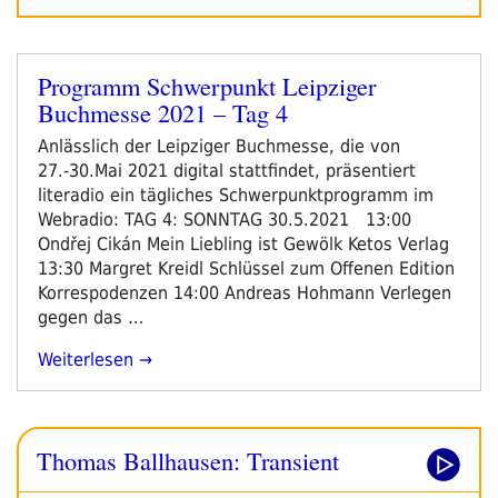
Programm Schwerpunkt Leipziger
Veröffentlicht
Buchmesse 2021 – Tag 4
am
Anlässlich der Leipziger Buchmesse, die von
27.-30.Mai 2021 digital stattfindet, präsentiert
literadio ein tägliches Schwerpunktprogramm im
Webradio: TAG 4: SONNTAG 30.5.2021 13:00
Ondřej Cikán Mein Liebling ist Gewölk Ketos Verlag
13:30 Margret Kreidl Schlüssel zum Offenen Edition
Korrespodenzen 14:00 Andreas Hohmann Verlegen
gegen das …
„Programm
Weiterlesen
Schwerpunkt
Leipziger
Buchmesse
Thomas Ballhausen: Transient
2021
–