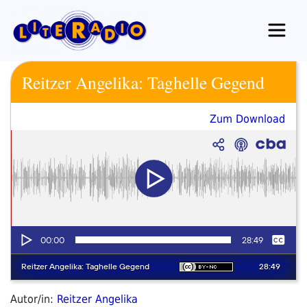
Zum
Inhalt
springen
Reitzer Angelika: Taghelle Gegend
Zum Download
Autor/in:
Reitzer Angelika