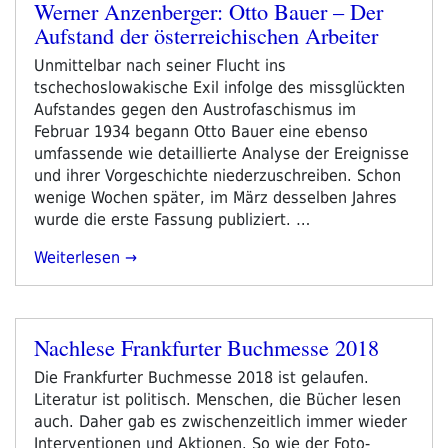
Werner Anzenberger: Otto Bauer – Der
Veröffentlicht
Aufstand der österreichischen Arbeiter
am
Unmittelbar nach seiner Flucht ins
tschechoslowakische Exil infolge des missglückten
Aufstandes gegen den Austrofaschismus im
Februar 1934 begann Otto Bauer eine ebenso
umfassende wie detaillierte Analyse der Ereignisse
und ihrer Vorgeschichte niederzuschreiben. Schon
wenige Wochen später, im März desselben Jahres
wurde die erste Fassung publiziert. …
„Werner
Weiterlesen
Anzenberger:
Otto
Bauer
Nachlese Frankfurter Buchmesse 2018
–
Veröffentlicht
Der
am
Die Frankfurter Buchmesse 2018 ist gelaufen.
Aufstand
Literatur ist politisch. Menschen, die Bücher lesen
Der
auch. Daher gab es zwischenzeitlich immer wieder
Österreichischen
Interventionen und Aktionen. So wie der Foto-