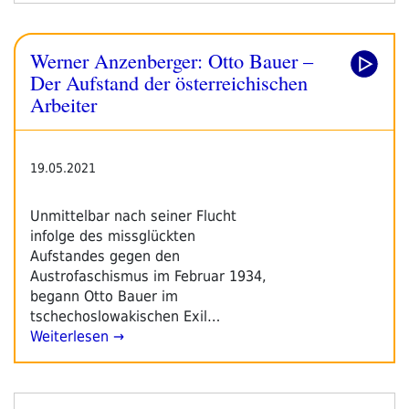
Leipziger
Buchmesse
Werner Anzenberger: Otto Bauer –
2021
–
Der Aufstand der österreichischen
Tag
Arbeiter
2“
19.05.2021
Unmittelbar nach seiner Flucht
infolge des missglückten
Aufstandes gegen den
Austrofaschismus im Februar 1934,
begann Otto Bauer im
tschechoslowakischen Exil…
Weiterlesen →