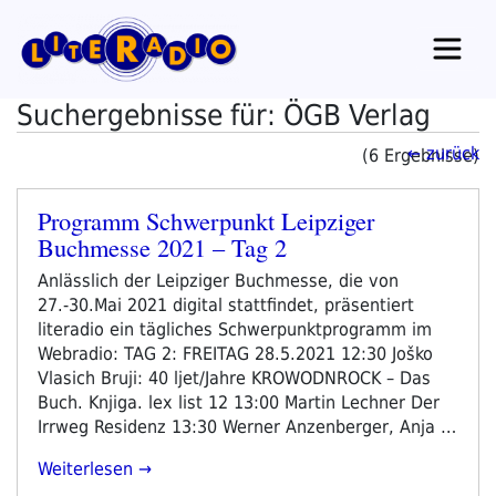
Zum
Inhalt
springen
Suchergebnisse für: ÖGB Verlag
← zurück
(6 Ergebnisse)
Programm Schwerpunkt Leipziger
Veröffentlicht
Buchmesse 2021 – Tag 2
am
Anlässlich der Leipziger Buchmesse, die von
27.-30.Mai 2021 digital stattfindet, präsentiert
literadio ein tägliches Schwerpunktprogramm im
Webradio: TAG 2: FREITAG 28.5.2021 12:30 Joško
Vlasich Bruji: 40 ljet/Jahre KROWODNROCK – Das
Buch. Knjiga. lex list 12 13:00 Martin Lechner Der
Irrweg Residenz 13:30 Werner Anzenberger, Anja …
„Programm
Weiterlesen
Schwerpunkt