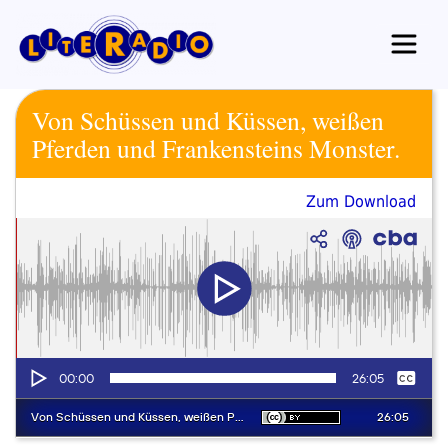
Zum
Inhalt
springen
Von Schüssen und Küssen, weißen
Pferden und Frankensteins Monster.
Zum Download