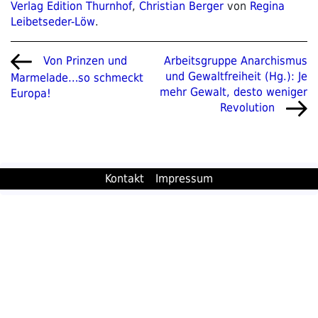
Verlag Edition Thurnhof
,
Christian Berger
von
Regina
Leibetseder-Löw
.
Beitragsnavigation
Vorheriger
Nächster
Arbeitsgruppe Anarchismus
Von Prinzen und
Beitrag
Beitrag
und Gewaltfreiheit (Hg.): Je
Marmelade…so schmeckt
mehr Gewalt, desto weniger
Europa!
Revolution
Kontakt
Impressum