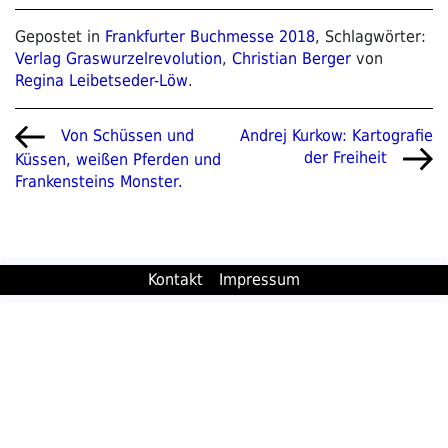
Gepostet in
Frankfurter Buchmesse 2018
, Schlagwörter:
Verlag Graswurzelrevolution
,
Christian Berger
von
Regina Leibetseder-Löw
.
Beitragsnavigation
Vorheriger
Nächster
Andrej Kurkow: Kartografie
Von Schüssen und
Beitrag
Beitrag
der Freiheit
Küssen, weißen Pferden und
Frankensteins Monster.
Kontakt
Impressum