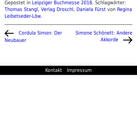
Gepostet in
Leipziger Buchmesse 2018
, Schlagwörter:
Thomas Stangl
,
Verlag Droschl
,
Daniela Fürst
von
Regina
Leibetseder-Löw
.
Beitragsnavigation
Vorheriger
Nächster
Simone Schönett: Andere
Cordula Simon: Der
Beitrag
Beitrag
Akkorde
Neubauer
Kontakt
Impressum