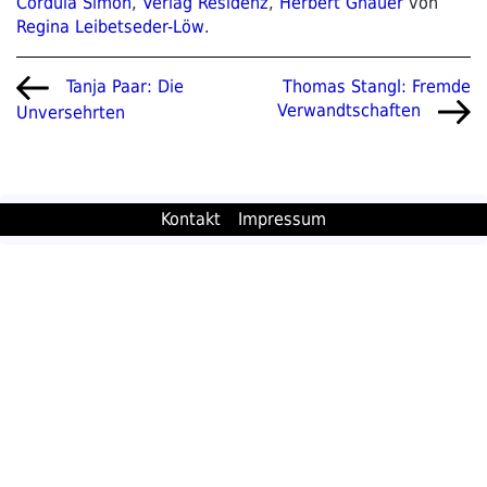
Cordula Simon
,
Verlag Residenz
,
Herbert Gnauer
von
Regina Leibetseder-Löw
.
Beitragsnavigation
Vorheriger
Nächster
Thomas Stangl: Fremde
Tanja Paar: Die
Beitrag
Beitrag
Verwandtschaften
Unversehrten
Kontakt
Impressum