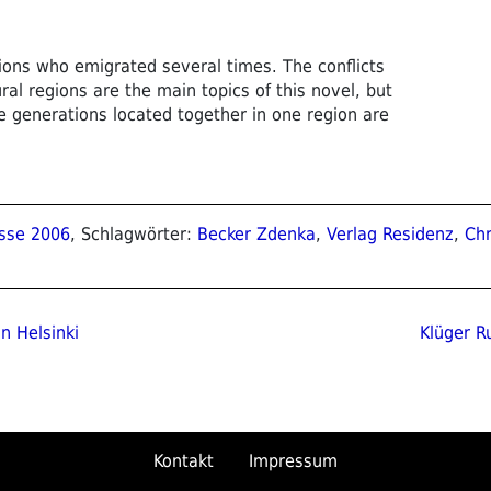
tions who emigrated several times. The conflicts
ural regions are the main topics of this novel, but
e generations located together in one region are
sse 2006
, Schlagwörter:
Becker Zdenka
,
Verlag Residenz
,
Chr
ion
Nächster
n Helsinki
Klüger R
Beitrag
Kontakt
Impressum