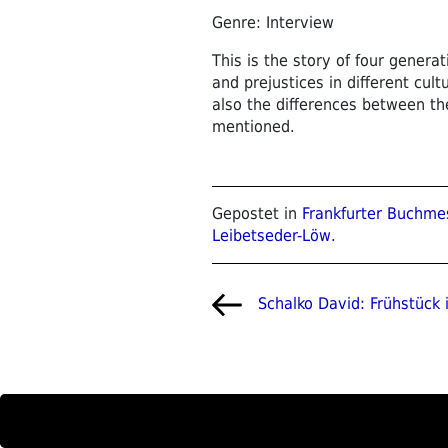
Genre: Interview
This is the story of four genera
and prejustices in different cult
also the differences between th
mentioned.
Gepostet in
Frankfurter Buchme
Leibetseder-Löw
.
Beitragsnavigat
Vorheriger
Schalko David: Frühstück i
Beitrag