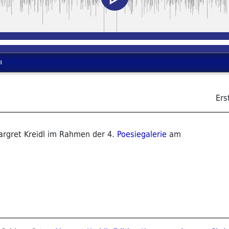
n
Ers
argret Kreidl im Rahmen der 4.
Poesiegalerie
am