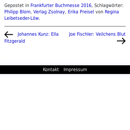
Gepostet in
Frankfurter Buchmesse 2016
, Schlagwörter:
Philipp Blom
,
Verlag Zsolnay
,
Erika Preisel
von
Regina
Leibetseder-Löw
.
Beitragsnavigation
Vorheriger
Nächster
Joe Fischler: Veilchens Blut
Johannes Kunz: Ella
Beitrag
Beitrag
Fitzgerald
Kontakt
Impressum