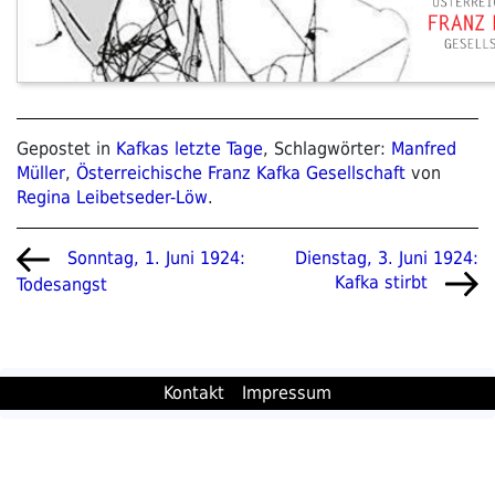
Gepostet in
Kafkas letzte Tage
, Schlagwörter:
Manfred
Müller
,
Österreichische Franz Kafka Gesellschaft
von
Regina Leibetseder-Löw
.
Beitragsnavigation
Vorheriger
Nächster
Dienstag, 3. Juni 1924:
Sonntag, 1. Juni 1924:
Beitrag
Beitrag
Kafka stirbt
Todesangst
Kontakt
Impressum