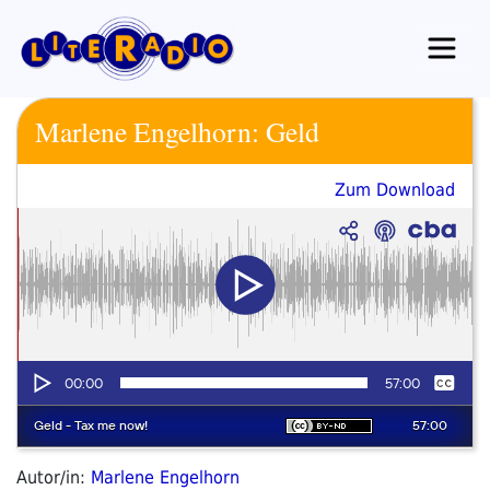
Zum
Inhalt
springen
Marlene Engelhorn: Geld
Zum Download
Autor/in:
Marlene Engelhorn