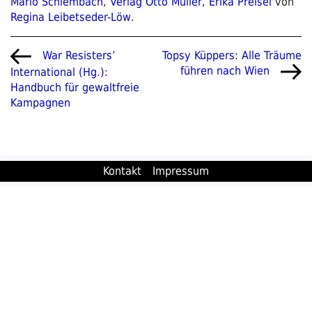
Mario Schlembach
,
Verlag Otto Müller
,
Erika Preisel
von
Regina Leibetseder-Löw
.
Beitragsnavigation
Vorheriger
Nächster
Topsy Küppers: Alle Träume
War Resisters’
Beitrag
Beitrag
führen nach Wien
International (Hg.):
Handbuch für gewaltfreie
Kampagnen
Kontakt
Impressum