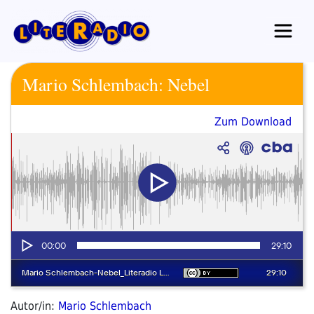
Zum
Inhalt
springen
Mario Schlembach: Nebel
Zum Download
Autor/in:
Mario Schlembach