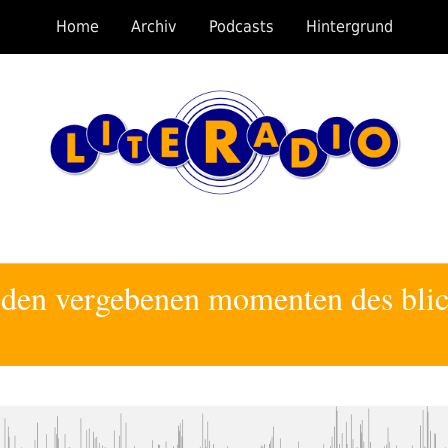
Home
Archiv
Podcasts
Hintergrund
n den vergebenen momenten des blic