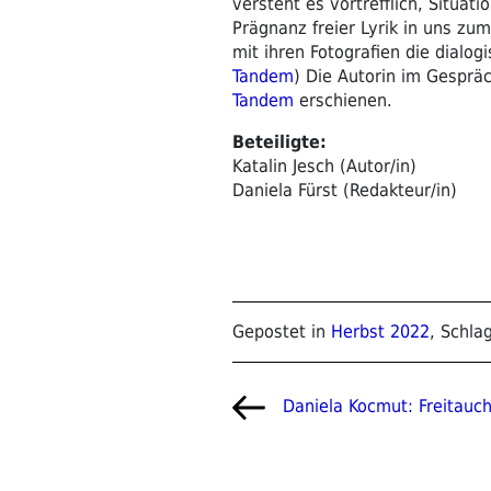
versteht es vortrefflich, Situat
Prägnanz freier Lyrik in uns zum
mit ihren Fotografien die dialog
Tandem
) Die Autorin im Gespräc
Tandem
erschienen.
Beteiligte:
Katalin Jesch (Autor/in)
Daniela Fürst (Redakteur/in)
Gepostet in
Herbst 2022
, Schla
Beitragsnavigat
Vorheriger
Daniela Kocmut: Freitauc
Beitrag