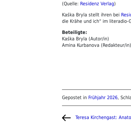
(Quelle:
Residenz Verlag
)
Kaśka Bryla stellt ihren bei
Resi
die Krähe und ich“ im literadio
Beteiligte:
Kaśka Bryla (Autor/in)
Amina Kurbanova (Redakteur/in
Gepostet in
Frühjahr 2026
, Sch
Beitragsnavigat
Vorheriger
Teresa Kirchengast: Anat
Beitrag