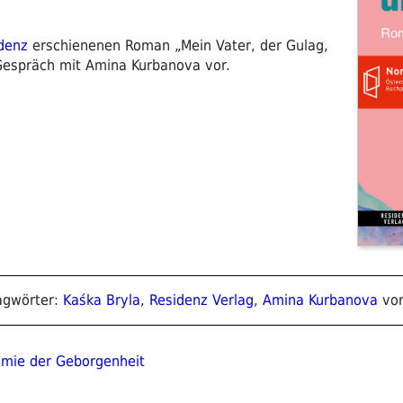
denz
erschienenen Roman „Mein Vater, der Gulag,
-Gespräch mit Amina Kurbanova vor.
)
lagwörter:
Kaśka Bryla
,
Residenz Verlag
,
Amina Kurbanova
vo
ion
omie der Geborgenheit