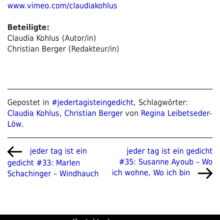
www.vimeo.com/claudiakohlus
Beteiligte:
Claudia Kohlus (Autor/in)
Christian Berger (Redakteur/in)
Gepostet in
#jedertagisteingedicht
, Schlagwörter:
Claudia Kohlus
,
Christian Berger
von
Regina Leibetseder-
Löw
.
Beitragsnavigation
Vorheriger
Nächster
jeder tag ist ein gedicht
jeder tag ist ein
Beitrag
Beitrag
#35: Susanne Ayoub – Wo
gedicht #33: Marlen
ich wohne, Wo ich bin
Schachinger – Windhauch