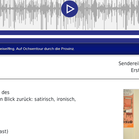
Sendere
Ers
 des
n Blick zurück: satirisch, ironisch,
ast)