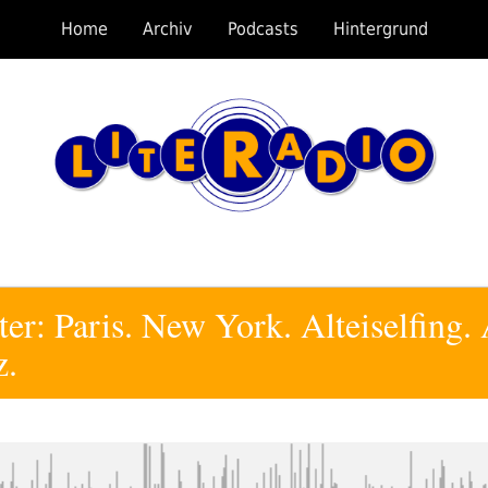
Home
Archiv
Podcasts
Hintergrund
ter: Paris. New York. Alteiselfing
z.