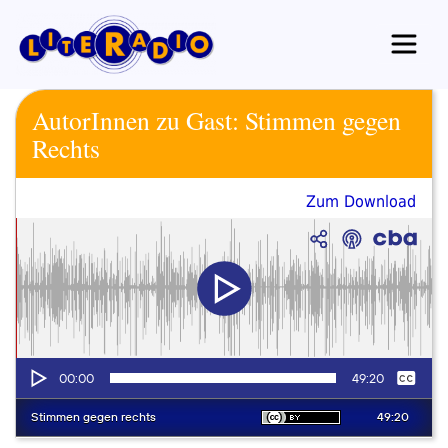
Zum
Inhalt
springen
AutorInnen zu Gast: Stimmen gegen
Rechts
Zum Download