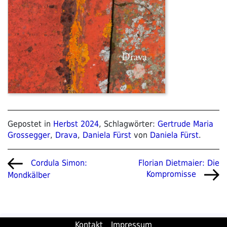
Gepostet in
Herbst 2024
, Schlagwörter:
Gertrude Maria
Grossegger
,
Drava
,
Daniela Fürst
von
Daniela Fürst
.
Beitragsnavigation
Vorheriger
Nächster
Florian Dietmaier: Die
Cordula Simon:
Beitrag
Beitrag
Kompromisse
Mondkälber
Kontakt
Impressum