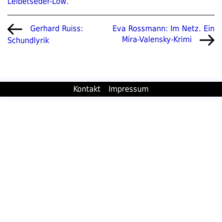
Leibetseder-Löw
.
Beitragsnavigation
Vorheriger
Nächster
Eva Rossmann: Im Netz. Ein
Gerhard Ruiss:
Beitrag
Beitrag
Mira-Valensky-Krimi
Schundlyrik
Kontakt
Impressum