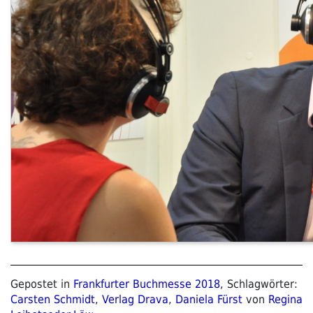
Gepostet in
Frankfurter Buchmesse 2018
, Schlagwörter:
Carsten Schmidt
,
Verlag Drava
,
Daniela Fürst
von
Regina