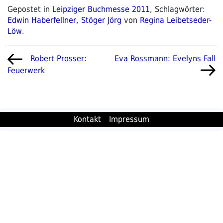
Gepostet in
Leipziger Buchmesse 2011
, Schlagwörter:
Edwin Haberfellner
,
Stöger Jörg
von
Regina Leibetseder-
Löw
.
Beitragsnavigation
Vorheriger
Nächster
Eva Rossmann: Evelyns Fall
Robert Prosser:
Beitrag
Beitrag
Feuerwerk
Kontakt
Impressum