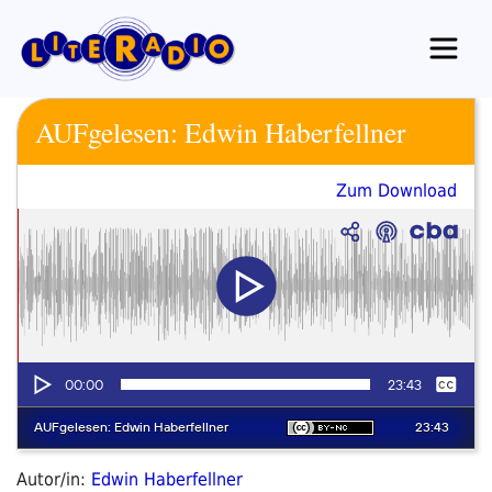
Zum
Inhalt
springen
AUFgelesen: Edwin Haberfellner
Zum Download
Autor/in:
Edwin Haberfellner