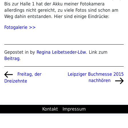
Bis zur Halle 1 hat der Akku meiner Fotokamera
allerdings nicht gereicht, zu viele Fotos sind schon am
Weg dahin entstanden. Hier sind einige Eindrücke:
Fotogalerie >>
Gepostet in by
Regina Leibetseder-Löw
. Link zum
Beitrag
.
Beitragsnavigation
Vorheriger
Nächster
Leipziger Buchmesse 2015
Freitag, der
Beitrag
Beitrag
nachhören
Dreizehnte
Kontakt
Impressum