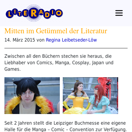
Zum
Inhalt
springen
Mitten im Getümmel der Literatur
Veröffentlicht
14. März 2015
von
Regina Leibetseder-Löw
am
Zwischen all den Büchern stechen sie heraus, die
Liebhaber von Comics, Manga, Cosplay, Japan und
Games.
Seit 2 Jahren stellt die Leipziger Buchmesse eine eigene
Halle für die Manga – Comic – Convention zur Verfügung.