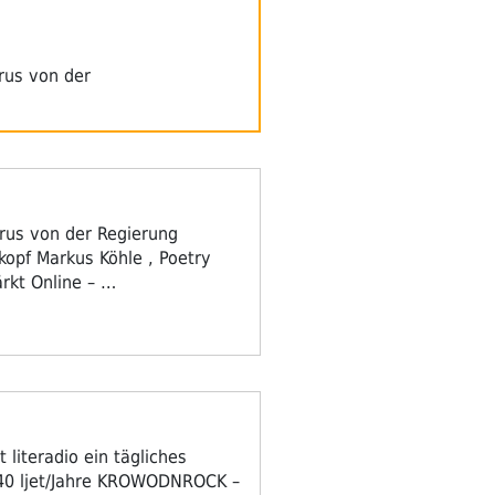
irus von der
irus von der Regierung
opf Markus Köhle , Poetry
rkt Online – …
 literadio ein tägliches
 40 ljet/Jahre KROWODNROCK –