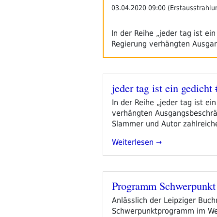
03.04.2020 09:00 (Erstausstrahlu
In der Reihe „jeder tag ist ei
Regierung verhängten Ausg
jeder tag ist ein gedich
Veröffentlicht
am
In der Reihe „jeder tag ist e
verhängten Ausgangsbeschränk
Slammer und Autor zahlreicher
„jeder
Weiterlesen
Tag
Ist
Ein
Programm Schwerpunkt 
Gedicht
Veröffentlicht
#13:
am
Anlässlich der Leipziger Buchm
Markus
Schwerpunktprogramm im Webr
Köhle