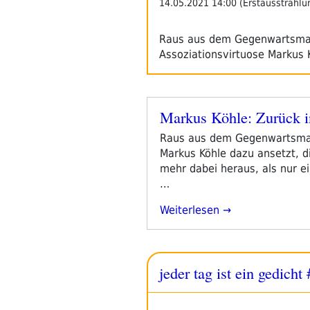
14.05.2021 14:00 (Erstausstrahlu
Raus aus dem Gegenwartsmat
Assoziationsvirtuose Markus K
Markus Köhle: Zurück i
Veröffentlicht
am
Raus aus dem Gegenwartsmats
Markus Köhle dazu ansetzt, di
mehr dabei heraus, als nur ei
…
„Markus
Weiterlesen
Köhle:
Zurück
In
jeder tag ist ein gedich
Die
Herkunft“