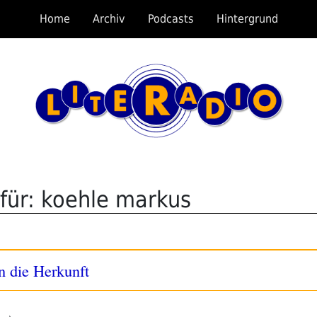
Home
Archiv
Podcasts
Hintergrund
für: koehle markus
n die Herkunft