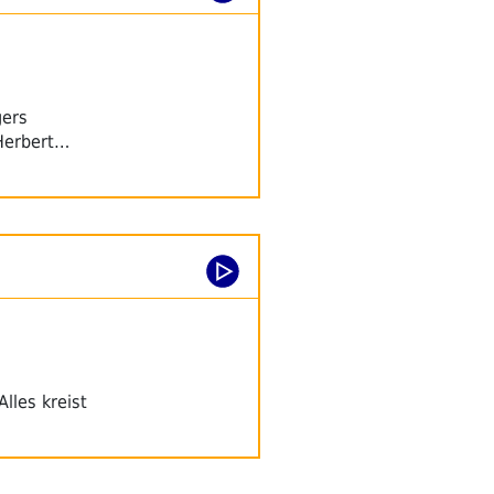
gers
 Herbert…
lles kreist