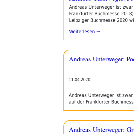
#24:
am
Andreas Unterweger ist zwar 
Andreas
Frankfurter Buchmesse 2018),
Unterweger
Leipziger Buchmesse 2020 wär
–
Kabul“
„Andreas
Weiterlesen
Unterweger:
Poèmes“
Andreas Unterweger: P
11.04.2020
Andreas Unterweger ist zwar 
auf der Frankfurter Buchmes
Andreas Unterweger: Gr