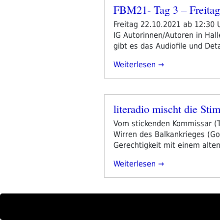
FBM21- Tag 3 – Freitag
Veröffentlicht
am
Freitag 22.10.2021 ab 12:30
IG Autorinnen/Autoren in Ha
gibt es das Audiofile und Det
„FBM21-
Weiterlesen
Tag
3
–
literadio mischt die St
Freitag“
Veröffentlicht
am
Vom stickenden Kommissar (Ta
Wirren des Balkankrieges (G
Gerechtigkeit mit einem alten
„literadio
Weiterlesen
Mischt
Die
Stimmen“