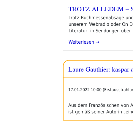
TROTZ ALLEDEM – Sch
Veröffentlicht
am
Trotz Buchmessenabsage und K
unserem Webradio oder On De
Literatur in Sendungen über
„TROTZ
Weiterlesen
ALLEDEM
–
Schwerpunktprogramm
Laure Gauthier: kaspar a
17.-20.März
2022“
17.01.2022 10:00 (Erstausstrahlu
Aus dem Französischen von An
ist gemäß seiner Autorin „ei