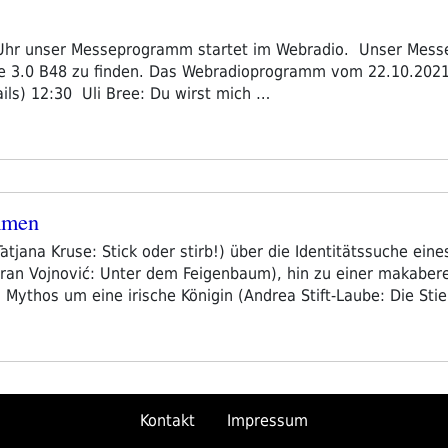
 Uhr unser Messeprogramm startet im Webradio. Unser Mess
lle 3.0 B48 zu finden. Das Webradioprogramm vom 22.10.2021
ails) 12:30 Uli Bree: Du wirst mich …
immen
tjana Kruse: Stick oder stirb!) über die Identitätssuche ein
oran Vojnović: Unter dem Feigenbaum), hin zu einer makabe
 Mythos um eine irische Königin (Andrea Stift-Laube: Die Stie
Kontakt
Impressum