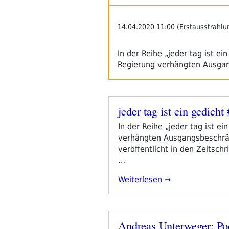
14.04.2020 11:00 (Erstausstrahlu
In der Reihe „jeder tag ist ei
Regierung verhängten Ausg
jeder tag ist ein gedich
Veröffentlicht
am
In der Reihe „jeder tag ist e
verhängten Ausgangsbeschrän
veröffentlicht in den Zeitsch
…
„jeder
Weiterlesen
Tag
Ist
Ein
Andreas Unterweger: P
Gedicht
Veröffentlicht