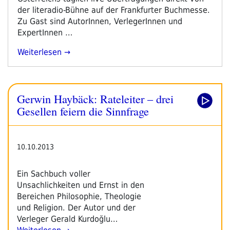
der literadio-Bühne auf der Frankfurter Buchmesse.
Zu Gast sind AutorInnen, VerlegerInnen und
ExpertInnen …
„literadio
Weiterlesen
Auf
Der
Frankfurter
Gerwin Haybäck: Rateleiter – drei
Buchmesse
2014
Gesellen feiern die Sinnfrage
–
Pressetext“
10.10.2013
Ein Sachbuch voller
Unsachlichkeiten und Ernst in den
Bereichen Philosophie, Theologie
und Religion. Der Autor und der
Verleger Gerald Kurdoğlu…