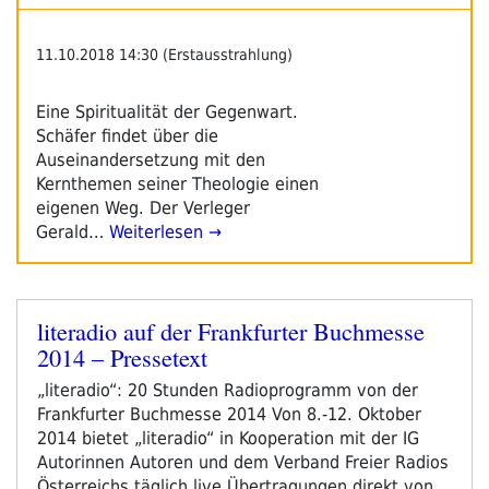
11.10.2018 14:30 (Erstausstrahlung)
Eine Spiritualität der Gegenwart.
Schäfer findet über die
Auseinandersetzung mit den
Kernthemen seiner Theologie einen
eigenen Weg. Der Verleger
Gerald…
Weiterlesen →
literadio auf der Frankfurter Buchmesse
Veröffentlicht
2014 – Pressetext
am
„literadio“: 20 Stunden Radioprogramm von der
Frankfurter Buchmesse 2014 Von 8.-12. Oktober
2014 bietet „literadio“ in Kooperation mit der IG
Autorinnen Autoren und dem Verband Freier Radios
Österreichs täglich live Übertragungen direkt von