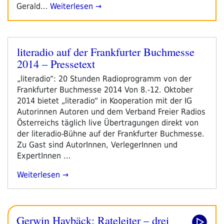
Gerald…
Weiterlesen →
literadio auf der Frankfurter Buchmesse
Veröffentlicht
2014 – Pressetext
am
„literadio“: 20 Stunden Radioprogramm von der
Frankfurter Buchmesse 2014 Von 8.-12. Oktober
2014 bietet „literadio“ in Kooperation mit der IG
Autorinnen Autoren und dem Verband Freier Radios
Österreichs täglich live Übertragungen direkt von
der literadio-Bühne auf der Frankfurter Buchmesse.
Zu Gast sind AutorInnen, VerlegerInnen und
ExpertInnen …
„literadio
Weiterlesen
Auf
Der
Frankfurter
Gerwin Haybäck: Rateleiter – drei
Buchmesse