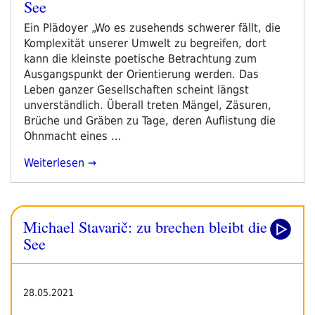
See
am
Ein Plädoyer „Wo es zusehends schwerer fällt, die
Komplexität unserer Umwelt zu begreifen, dort
kann die kleinste poetische Betrachtung zum
Ausgangspunkt der Orientierung werden. Das
Leben ganzer Gesellschaften scheint längst
unverständlich. Überall treten Mängel, Zäsuren,
Brüche und Gräben zu Tage, deren Auflistung die
Ohnmacht eines …
„Michael
Weiterlesen
Stavarič:
Zu
Brechen
Michael Stavarič: zu brechen bleibt die
Bleibt
Die
See
See“
28.05.2021