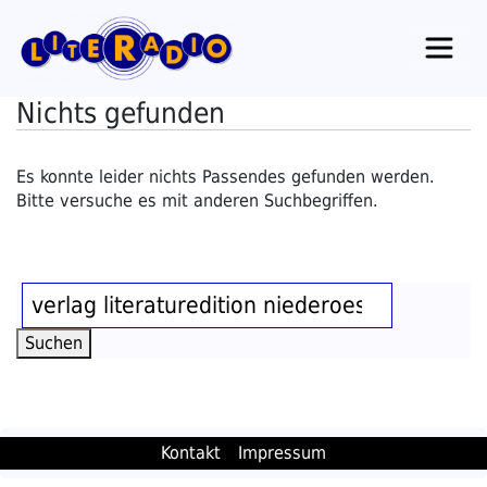
Zum
Inhalt
springen
Nichts gefunden
Es konnte leider nichts Passendes gefunden werden.
Bitte versuche es mit anderen Suchbegriffen.
Suchen
nach:
Suchen
Suchen
Kontakt
Impressum