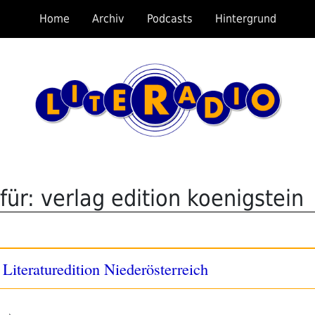
Home
Archiv
Podcasts
Hintergrund
ür: verlag edition koenigstein
Literaturedition Niederösterreich