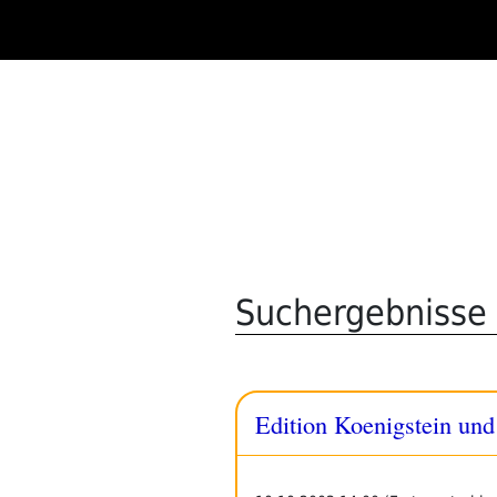
Zum
Inhalt
springen
Suchergebnisse f
Edition Koenigstein und 