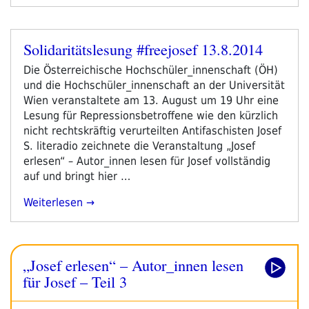
Eindrücke
Vom
2.
Solidaritätslesung #freejosef 13.8.2014
Tag
Veröffentlicht
FFBM
am
Die Österreichische Hochschüler_innenschaft (ÖH)
2016“
und die Hochschüler_innenschaft an der Universität
Wien veranstaltete am 13. August um 19 Uhr eine
Lesung für Repressionsbetroffene wie den kürzlich
nicht rechtskräftig verurteilten Antifaschisten Josef
S. literadio zeichnete die Veranstaltung „Josef
erlesen“ – Autor_innen lesen für Josef vollständig
auf und bringt hier …
„Solidaritätslesung
Weiterlesen
#freejosef
13.8.2014“
„Josef erlesen“ – Autor_innen lesen
für Josef – Teil 3