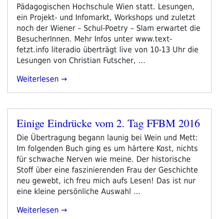
Pädagogischen Hochschule Wien statt. Lesungen,
ein Projekt- und Infomarkt, Workshops und zuletzt
noch der Wiener – Schul-Poetry – Slam erwartet die
BesucherInnen. Mehr Infos unter www.text-
fetzt.info literadio überträgt live von 10-13 Uhr die
Lesungen von Christian Futscher, …
„Text-
Weiterlesen
Fetzt!
An
Der
Einige Eindrücke vom 2. Tag FFBM 2016
PH
Veröffentlicht
Wien“
am
Die Übertragung begann launig bei Wein und Mett:
Im folgenden Buch ging es um härtere Kost, nichts
für schwache Nerven wie meine. Der historische
Stoff über eine faszinierenden Frau der Geschichte
neu gewebt, ich freu mich aufs Lesen! Das ist nur
eine kleine persönliche Auswahl …
„Einige
Weiterlesen