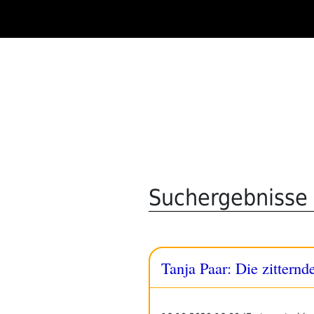
Zum
Inhalt
springen
Suchergebnisse f
Tanja Paar: Die zitternd