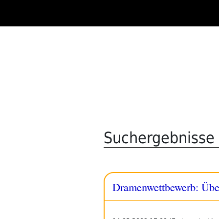
Zum
Inhalt
springen
Suchergebnisse f
Dramenwettbewerb: Übe