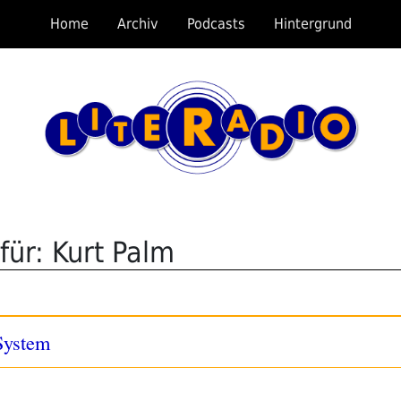
Home
Archiv
Podcasts
Hintergrund
für: Kurt Palm
System