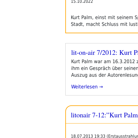
15.10.2022
Kurt Palm, einst mit seinem S
Stadt, macht Schluss mit lust
lit-on-air 7/2012: Kurt
Veröffentlicht
am
Kurt Palm war am 16.3.2012 z
ihm ein Gespräch über seine
Auszug aus der Autorenlesun
„lit-
Weiterlesen
On-
Air
7/2012:
litonair 7-12:”Kurt Pal
Kurt
Palm
Auf
Der
18.07.2013 19:33 (Erstausstrahlu